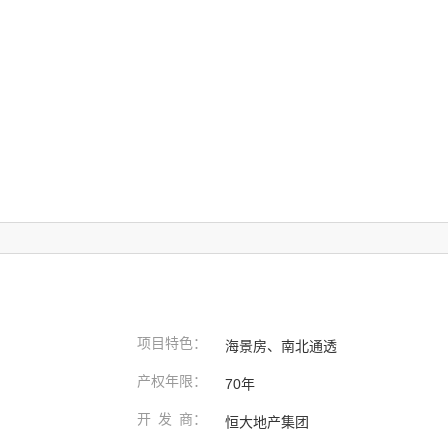
项目特色
：
海景房、南北通透
产权年限
：
70年
开 发 商
：
恒大地产集团