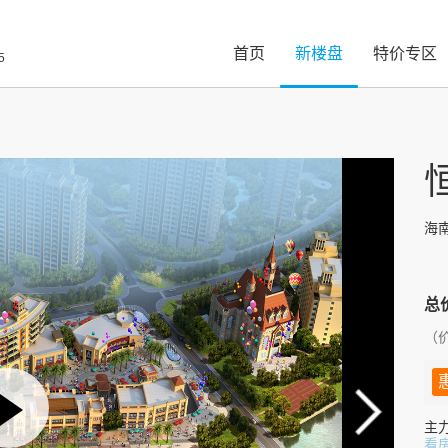
首页
新楼盘
特价专区
5
海
总
（价
主
看