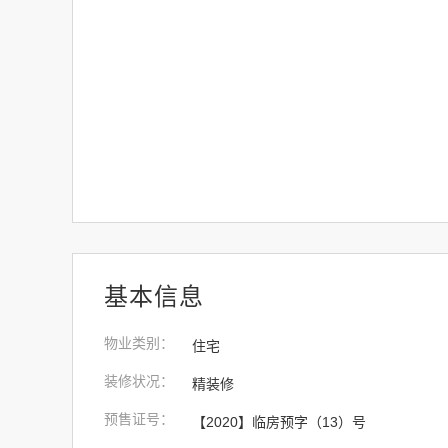
基本信息
物业类别
：
住宅
装修状况
：
精装修
预售证号
：
【2020】临房预字（13）号