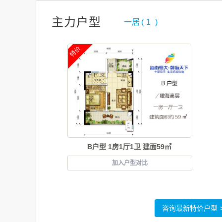
主力户型
一居
(
1
)
特价
B户型 1房1厅1卫 建面59㎡
加入户型对比
咨询最新特价户型