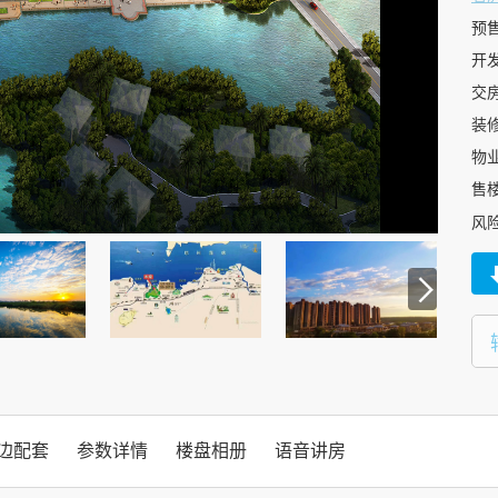
预
开
交
装
物
售
风
边配套
参数详情
楼盘相册
语音讲房