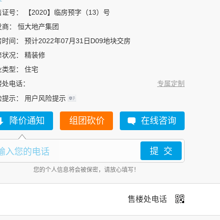
售证号：
【2020】临房预字（13）号
发商：
恒大地产集团
房时间：
预计2022年07月31日D09地块交房
修状况：
精装修
业类型：
住宅
楼处电话：
专属定制
险提示：
用户风险提示
降价通知
组团砍价
在线咨询
您的个人信息将会被保密，请放心填写！
售楼处电话