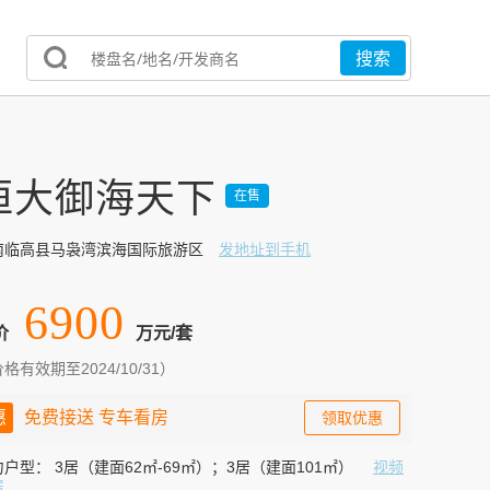
恒大御海天下
在售
南临高县马袅湾滨海国际旅游区
发地址到手机
6900
价
万元/套
格有效期至2024/10/31）
惠
免费接送 专车看房
领取优惠
力户型：
3居（建面62㎡-69㎡）；3居（建面101㎡）
视频
房