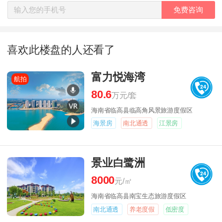
免费咨询
喜欢此楼盘的人还看了
富力悦海湾
航拍
80.6
万元/套
海南省临高县临高角风景旅游度假区
海景房
南北通透
江景房
景业白鹭洲
8000
元/㎡
海南省临高县南宝生态旅游度假区
南北通透
养老度假
低密度