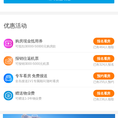
发证时间：
2020-05-09
对应楼栋：
二期C区4#
优惠活动
预售证号：
【2023】临房预字（203）号
购房现金抵用券
报名看房
可抵扣30000-50000元购房款
已有464人领取
报销往返机票
报名看房
可报销3000-5000元机票
发证时间：
2023-06-29
已有324人报名
对应楼栋：
（一期）16#住宅楼
专车看房 免费接送
预约看房
全岛接送1V1专属顾问 随时看房
已有255人预约
预售证号：
【2023】临房预字（090）号
赠送物业费
报名看房
可赠送1-3年物业费
已有236人领取
发证时间：
2023-05-18