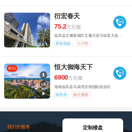
衍宏春天
75.2
万元/套
临高县文澜新城区文澜大道与临富大道交汇
养老度假
小户型
恒大御海天下
航拍
6900
万元/套
海南临高县马袅湾滨海国际旅游区
海景房
南北通透
我们的服务
定制楼盘