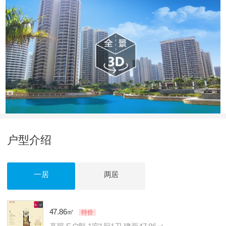
对应楼栋：
（一期）17#住宅楼
预售证号：
【2018】临房预字（68）号
发证时间：
2018-09-28
对应楼栋：
二期15#
户型介绍
一居
两居
47.86㎡
特价