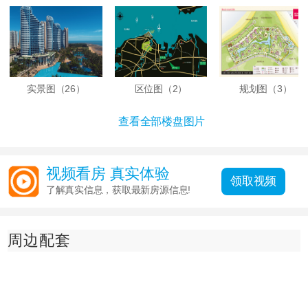
44.62㎡
高层 F1户型 1室1厨1卫 建面44.62㎡
44.83㎡
实景图（
26
）
区位图（
2
）
规划图（
3
）
A户型 1室1厨1卫 建面44.83㎡
查看全部楼盘图片
63㎡
二期C2户型 1室2厅1厨1卫 建面63㎡
视频看房 真实体验
领取视频
了解真实信息，获取最新房源信息!
48㎡
二期B2户型 1室1厅1厨1卫 建面48㎡
周边配套
62㎡
二期B1户型 1室1厅1卫1厨 建面62㎡