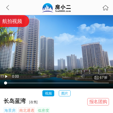
航拍视频
67张
视频
图片
长岛蓝湾
报名团购
[在售]
海景房
南北通透
低密度