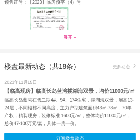
预售证号：
【2023】临房预字（4）号
展开
发证时间：
2023-1-12
对应楼栋：
（二期）5#
预售证号：
【2020】临房预字（25）号
楼盘最新动态（共18条）
更多动态
2023年11月15日
【临高现房】临高长岛蓝湾揽湖海双景，均价11000元/㎡
发证时间：
2020-05-09
临高长岛蓝湾在售二期4#、9#、17#住宅，揽湖海双景，层高13-
对应楼栋：
二期C区17#楼
24层，不同楼栋不同高度，主力户型建筑面积43㎡-78㎡，70年
产权，精装现房，装修标准 1600元/㎡，整体均价11000元/㎡，
预售证号：
【2020】临房预字（26）号
总价47-100万元/套，具体一房一价。
订阅楼盘动态