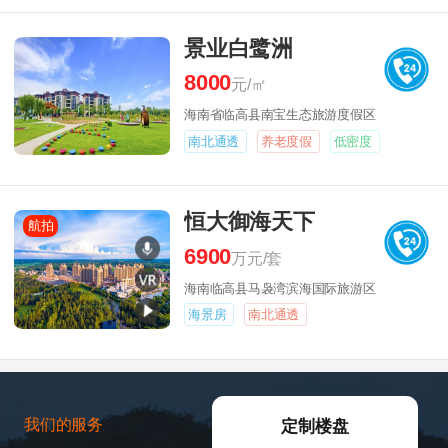
景业白鹭洲
8000
元/㎡
海南省临高县南宝生态旅游度假区
南北通透
养老度假
低密度
恒大御海天下
航拍
6900
万元/套
海南临高县马袅湾滨海国际旅游区
海景房
南北通透
我们的服务
定制楼盘