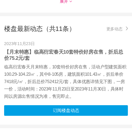
展开
发证时间：
2022-10-20
对应楼栋：
9#楼
预售证号：
【2022】临房预字（121）号
楼盘最新动态（共11条）
更多动态
2023年11月23日
【月末特惠】临高衍宏春天10套特价好房在售，折后总
价75.2元/套
发证时间：
2022-10-12
对应楼栋：
7#楼
临高衍宏春天月末特惠，10套特价好房在售，活动户型建筑面积
100.29-104.23㎡，其中8-105房，建筑面积101.43㎡，折后单价
预售证号：
【2022】临房预字（12）号
7418元/㎡，折后总价752412元/套，具体优惠详情见下图，一房
一价，活动时间：2023年11月23日至2023年11月30日，具体时
间以房源出售情况为准，售完即止。
订阅楼盘动态
发证时间：
2022-10-12
对应楼栋：
8#楼