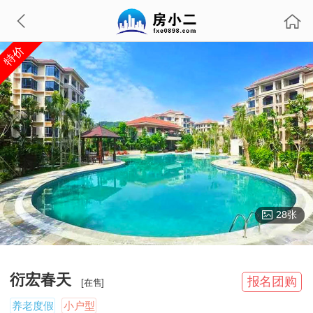
特价
28张
衍宏春天
报名团购
[在售]
养老度假
小户型