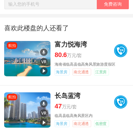
免费咨询
喜欢此楼盘的人还看了
富力悦海湾
航拍
80.6
万元/套
海南省临高县临高角风景旅游度假区
海景房
南北通透
江景房
长岛蓝湾
航拍
47
万元/套
临高县临高角风景区内
海景房
南北通透
低密度