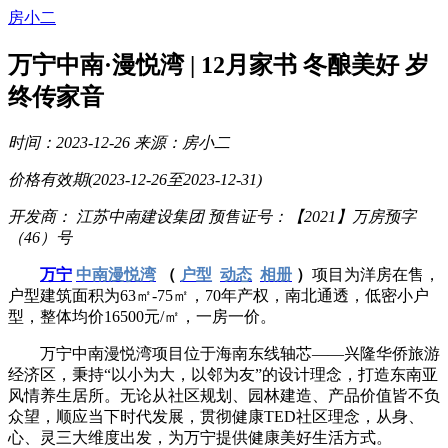
房小二
万宁中南·漫悦湾 | 12月家书 冬酿美好 岁
终传家音
时间：2023-12-26
来源：房小二
价格有效期(2023-12-26至2023-12-31)
开发商： 江苏中南建设集团
预售证号：【2021】万房预字
（46）号
万宁
中南漫悦湾
（
户型
动态
相册
）
项目为
洋房在售，
户型建筑面积为63㎡-75㎡，70年产权，南北通透，低密小户
型，整体均价16500元/㎡，一房一价。
万宁中南漫悦湾项目位于海南东线轴芯——兴隆华侨旅游
经济区，秉持“以小为大，以邻为友”的设计理念，打造东南亚
风情养生居所。无论从社区规划、园林建造、产品价值皆不负
众望，顺应当下时代发展，贯彻健康TED社区理念，从身、
心、灵三大维度出发，为万宁提供健康美好生活方式。