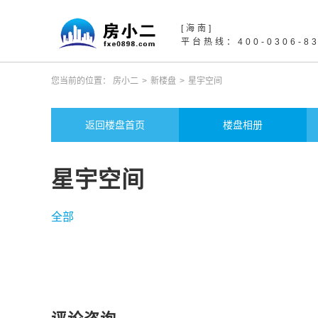
[海南]
平台热线：400-0306-8
您当前的位置：
房小二
>
新楼盘
>
星宇空间
返回楼盘首页
楼盘相册
星宇空间
全部