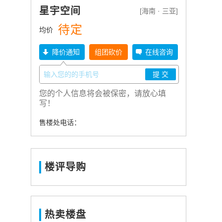
星宇空间
[海南 · 三亚]
待定
均价
降价通知
组团砍价
在线咨询
您的个人信息将会被保密，请放心填
写！
售楼处电话：
楼评导购
热卖楼盘