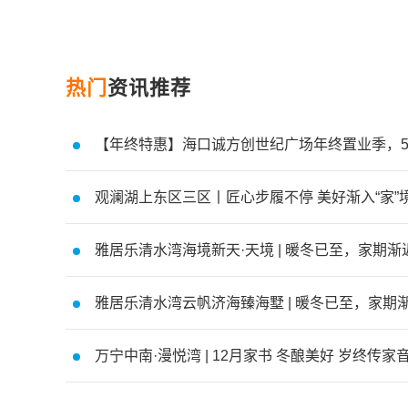
热门
资讯推荐
【年终特惠】海口诚方创世纪广场年终置业季，
观澜湖上东区三区丨匠心步履不停 美好渐入“家”
雅居乐清水湾海境新天·天境 | 暖冬已至，家期渐
雅居乐清水湾云帆济海臻海墅 | 暖冬已至，家期
万宁中南·漫悦湾 | 12月家书 冬酿美好 岁终传家