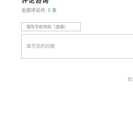
评论咨询
全部评论共
0
条
暂
专业置业顾问 帮您寻找好房
免费咨询，1分钟内回复