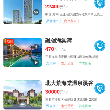
22400
元/㎡
中国·海南·三亚·迎宾路299号东岸单元总部经济区（房地产交易中心东侧）
品牌地产
商用办公
融创海棠湾
航拍
470
万元/套
三亚海棠湾青田片区环湖路融创海棠湾营销中心
温泉房
南北通透
养老度假
北大荒海棠温泉溪谷
30000
元/㎡
三亚市海棠区长基听棠西北侧约230米
温泉房
南北通透
养老度假