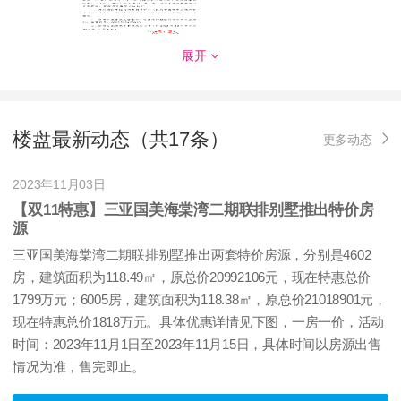
展开
发证时间：
2022.12.9
对应楼栋：
(二期)D户型:47#、 48#、58#、59#，E户型:46#、
49#、50#、56#、57#、60#，F 户型:53#、54#、55#，G户
型:51#、52#低层度假酒店(共15 栋)
楼盘最新动态（共17条）
更多动态
预售证号：
三房预许字【2021】050号
2023年11月03日
【双11特惠】三亚国美海棠湾二期联排别墅推出特价房
源
三亚国美海棠湾二期联排别墅推出两套特价房源，分别是4602
房，建筑面积为118.49㎡，原总价20992106元，现在特惠总价
发证时间：
2021 年 06 月 01 日
1799万元；6005房，建筑面积为118.38㎡，原总价21018901元，
对应楼栋：
39栋低层度假酒店
现在特惠总价1818万元。具体优惠详情见下图，一房一价，活动
时间：2023年11月1日至2023年11月15日，具体时间以房源出售
预售证号：
三房预许字[2021]18号
情况为准，售完即止。