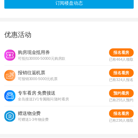
订阅楼盘动态
发证时间：
2021-02-04
对应楼栋：
A型底层度假酒店,B型底层度假酒店,C型底层度假酒
优惠活动
店
购房现金抵用券
报名看房
可抵扣30000-50000元购房款
已有464人领取
报销往返机票
报名看房
可报销3000-5000元机票
已有324人报名
专车看房 免费接送
预约看房
全岛接送1V1专属顾问 随时看房
已有255人预约
赠送物业费
报名看房
可赠送1-3年物业费
已有236人领取