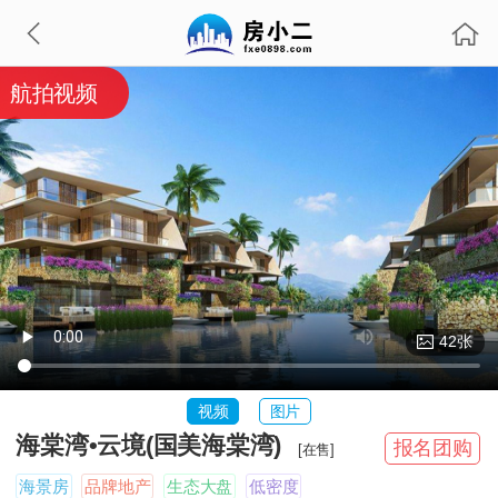
航拍视频
42张
视频
图片
海棠湾•云境(国美海棠湾)
报名团购
[在售]
海景房
品牌地产
生态大盘
低密度