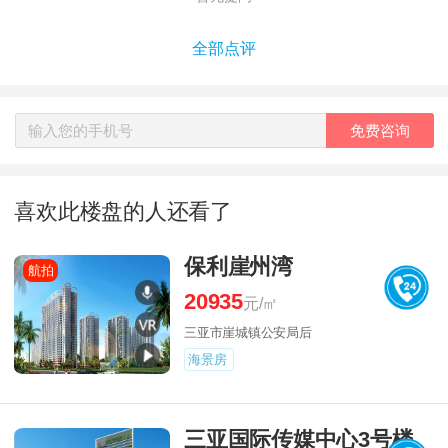
全部点评
免费咨询
喜欢此楼盘的人还看了
保利崖州湾
航拍
20935
元/㎡
三亚市崖城镇公安局后
海景房
三亚国际传媒中心3号楼