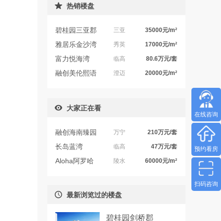
热销楼盘
碧桂园三亚郡
三亚
35000元/m²
雅居乐金沙湾
秀英
17000元/m²
富力悦海湾
临高
80.6万元/套
融创美伦熙语
澄迈
20000元/m²
大家正在看
在线咨询
融创海南臻园
万宁
210万元/套
长岛蓝湾
临高
47万元/套
预约看房
Aloha阿罗哈
陵水
60000元/m²
扫码咨询
最新浏览过的楼盘
碧桂园剑桥郡