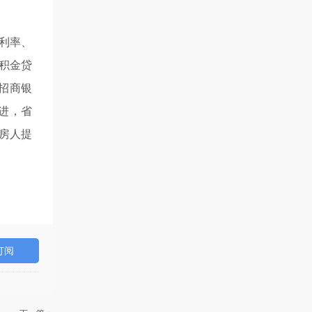
利率、
积金贷
招商银
进，省
房人提
订阅