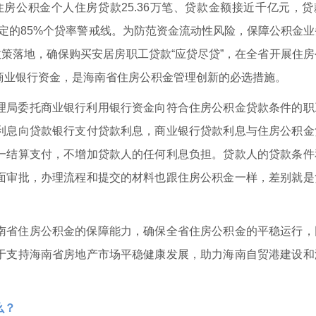
放住房公积金个人住房贷款25.36万笔、贷款金额接近千亿元，
建部划定的85%个贷率警戒线。为防范资金流动性风险，保障公积金
政策落地，确保购买安居房职工贷款“应贷尽贷”，在全省开展住
商业银行资金，是海南省住房公积金管理创新的必选措施。
理局委托商业银行利用银行资金向符合住房公积金贷款条件的职
利息向贷款银行支付贷款利息，商业银行贷款利息与住房公积金
一结算支付，不增加贷款人的任何利息负担。贷款人的贷款条件
面审批，办理流程和提交的材料也跟住房公积金一样，差别就是
南省住房公积金的保障能力，确保全省住房公积金的平稳运行，
于支持海南省房地产市场平稳健康发展，助力海南自贸港建设和
么？