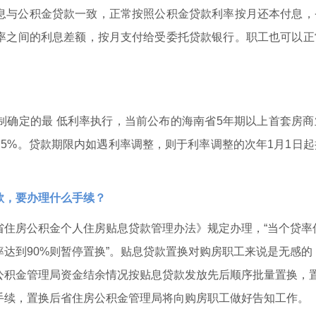
息与公积金贷款一致，正常按照公积金贷款利率按月还本付息，
率之间的利息差额，按月支付给受委托贷款银行。职工也可以正
制确定的最 低利率执行，当前公布的海南省5年期以上首套房商
为4.5%。贷款期限内如遇利率调整，则于利率调整的次年1月1日
款，要办理什么手续？
省住房公积金个人住房贴息贷款管理办法》规定办理，“当个贷率
率达到90%则暂停置换”。贴息贷款置换对购房职工来说是无感的
公积金管理局资金结余情况按贴息贷款发放先后顺序批量置换，
手续，置换后省住房公积金管理局将向购房职工做好告知工作。