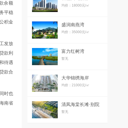
贷款余额
均价：18000元/㎡
业务平稳
房公积金
盛润南燕湾
均价：35000元/㎡
工发放
富力红树湾
贷款利
暂无
和待遇
贷款合
大华锦绣海岸
均价：21000元/㎡
同时也
海南省
清凤海棠长滩·别院
暂无