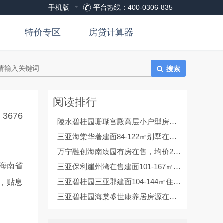
手机版
平台热线：400-0306-835
特价专区
房贷计算器
搜索
阅读排行
3676
陵水碧桂园珊瑚宫殿高层小户型房源在售，均价25000元/㎡
三亚海棠华著建面84-122㎡别墅在售，总价2000万元/套
万宁融创海南臻园有房在售，均价20000元/㎡
海南省
三亚保利崖州湾在售建面101-167㎡3-4居，均价17000元/㎡
三亚碧桂园三亚郡建面104-144㎡住宅在售，均价30000元/㎡
，贴息
三亚碧桂园海棠盛世康养居房源在售，均价29999元/㎡